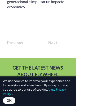
generacional e impulsar un impacto
económico.
Previous
Next
GET THE LATEST NEWS
ABOUT FLYWHEEL
We use cookies to improve your experience and
for analytics and advertising. By using our site,
SUBSCRIBE
you agree to our use of cookies.
View Privacy
Policy
.
OK